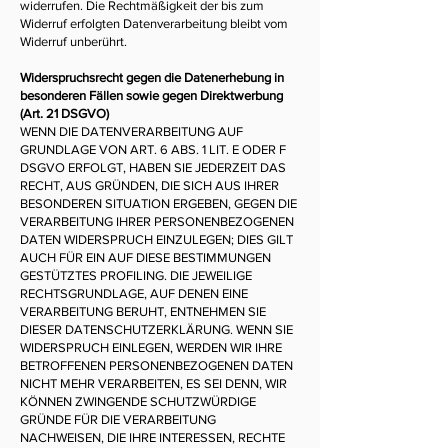
widerrufen. Die Rechtmäßigkeit der bis zum
Widerruf erfolgten Datenverarbeitung bleibt vom
Widerruf unberührt.
Widerspruchsrecht gegen die Datenerhebung in
besonderen Fällen sowie gegen Direktwerbung
(Art. 21 DSGVO)
WENN DIE DATENVERARBEITUNG AUF
GRUNDLAGE VON ART. 6 ABS. 1 LIT. E ODER F
DSGVO ERFOLGT, HABEN SIE JEDERZEIT DAS
RECHT, AUS GRÜNDEN, DIE SICH AUS IHRER
BESONDEREN SITUATION ERGEBEN, GEGEN DIE
VERARBEITUNG IHRER PERSONENBEZOGENEN
DATEN WIDERSPRUCH EINZULEGEN; DIES GILT
AUCH FÜR EIN AUF DIESE BESTIMMUNGEN
GESTÜTZTES PROFILING. DIE JEWEILIGE
RECHTSGRUNDLAGE, AUF DENEN EINE
VERARBEITUNG BERUHT, ENTNEHMEN SIE
DIESER DATENSCHUTZERKLÄRUNG. WENN SIE
WIDERSPRUCH EINLEGEN, WERDEN WIR IHRE
BETROFFENEN PERSONENBEZOGENEN DATEN
NICHT MEHR VERARBEITEN, ES SEI DENN, WIR
KÖNNEN ZWINGENDE SCHUTZWÜRDIGE
GRÜNDE FÜR DIE VERARBEITUNG
NACHWEISEN, DIE IHRE INTERESSEN, RECHTE