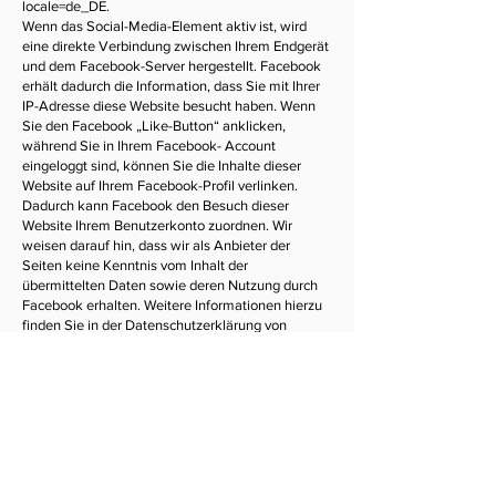
locale=de_DE.
Wenn das Social-Media-Element aktiv ist, wird
eine direkte Verbindung zwischen Ihrem Endgerät
und dem Facebook-Server hergestellt. Facebook
erhält dadurch die Information, dass Sie mit Ihrer
IP-Adresse diese Website besucht haben. Wenn
Sie den Facebook „Like-Button“ anklicken,
während Sie in Ihrem Facebook- Account
eingeloggt sind, können Sie die Inhalte dieser
Website auf Ihrem Facebook-Profil verlinken.
Dadurch kann Facebook den Besuch dieser
Website Ihrem Benutzerkonto zuordnen. Wir
weisen darauf hin, dass wir als Anbieter der
Seiten keine Kenntnis vom Inhalt der
übermittelten Daten sowie deren Nutzung durch
Facebook erhalten. Weitere Informationen hierzu
finden Sie in der Datenschutzerklärung von
Facebook unter:
https://de-de.facebook.com/privacy/explanation.
Soweit eine Einwilligung (Consent) eingeholt
wurde, erfolgt der Einsatz des o. g. Dienstes auf
Grundlage von Art. 6 Abs. 1 lit. a DSGVO und § 25
TTDSG. Die Einwilligung ist jederzeit widerrufbar.
Soweit keine Einwilligung eingeholt wurde, erfolgt
die Verwendung des Dienstes auf Grundlage